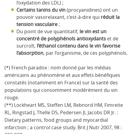
l’oxydation des LDL) ;
Certains tanins du vin
(procyanidines) ont un
pouvoir vasorelaxant, c’est-à-dire qui
réduit la
tension vasculaire
;
Du point de vue quantitatif,
le vin est un
concentré de polyphénols antioxydants
et de
surcroît,
l’éthanol contenu dans le vin favorise
l’absorption
, par l’organisme, de ces polyphénols.
(*) French paradox : nom donné par les médias
américains au phénomène et aux effets bénéfiques
constatés (notamment en France) sur la santé des
populations qui consomment modérément du vin
rouge.
(**) Lockheart MS, Steffen LM, Rebnord HM, Fimreite
RL, Ringstad J, Thelle DS, Pedersen JI, Jacobs DR Jr. :
Dietary patterns, food groups and myocardial
infarction ; a control case study. Brit J Nutr 2007, 98 :