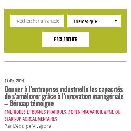
VEILLE SCIENTIFIQUE, TENDANCES, CONSEILS
POUR L'INNOVATION AGROALIMENTAIRE
17 déc. 2014
Donner à l’entreprise industrielle les capacités
de s’améliorer grâce à l’innovation managériale
– Béricap témoigne
#MÉTHODES ET BONNES PRATIQUES
,
#OPEN INNOVATION
,
#PME OU
START-UP AGROALIMENTAIRES
Par
L'équipe Vitagora