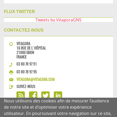
FLUX TWITTER
Tweets by VitagoraGNS
CONTACTEZ-NOUS
VITAGORA
16 RUE DE L'HÔPITAL
21000 DIJON
FRANCE
03 80 78 97 91
03 80 78 97 95
VITAGORA@VITAGORA.COM
SUIVEZ-NOUS
Nous utilisons des cookies afin de mesurer l’audience
de notre site et d'optimiser votre expérience
utilisateur. En poursuivant votre navigation sur ce site,
MENTIONS LÉGALES
CHARTE DU BLOG