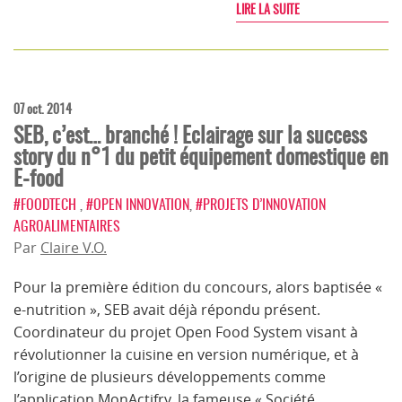
LIRE LA SUITE
07 oct. 2014
SEB, c’est… branché ! Eclairage sur la success
story du n°1 du petit équipement domestique en
E-food
#FOODTECH
,
#OPEN INNOVATION
,
#PROJETS D’INNOVATION
AGROALIMENTAIRES
Par
Claire V.O.
Pour la première édition du concours, alors baptisée «
e-nutrition », SEB avait déjà répondu présent.
Coordinateur du projet Open Food System visant à
révolutionner la cuisine en version numérique, et à
l’origine de plusieurs développements comme
l’application MonActifry, la fameuse « Société