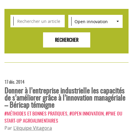
VEILLE SCIENTIFIQUE, TENDANCES, CONSEILS
POUR L'INNOVATION AGROALIMENTAIRE
17 déc. 2014
Donner à l’entreprise industrielle les capacités
de s’améliorer grâce à l’innovation managériale
– Béricap témoigne
#MÉTHODES ET BONNES PRATIQUES
,
#OPEN INNOVATION
,
#PME OU
START-UP AGROALIMENTAIRES
Par
L'équipe Vitagora