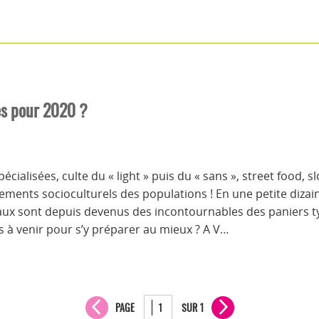
es pour 2020 ?
ialisées, culte du « light » puis du « sans », street food, sl
gements socioculturels des populations ! En une petite diza
naux sont depuis devenus des incontournables des paniers 
 à venir pour s’y préparer au mieux ? A V…
PAGE
SUR 1