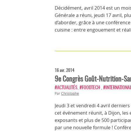
Décidément, avril 2014 est un moi
Générale a réuni, jeudi 17 avril, pl
d’aborder, grâce à une conférence d
cuisine : entre engouement et réal
16 avr. 2014
9e Congrès Goût-Nutrition-San
#ACTUALITÉS
,
#FOODTECH
,
#INTERNATIONA
Par
Christophe
Jeudi 3 et vendredi 4 avril dernier
cet événement réunit, à Dijon, les
exposants et plus de 500 participan
par une nouvelle formule ! Confér