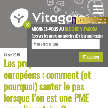
ABONNEZ-VOUS AU
BLOG DE VITAGORA
Recevez les nouveaux articles dès leur publication
13 oct. 2015
Les projets d’innovation
européens : comment (et
pourquoi) sauter le pas
lorsque l’on est une PME