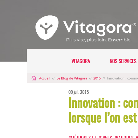
VITAGORA
NOS SERVICES 
Accueil
//
Le Blog de Vitagora
//
2015
//
Innovation : commen
09 juil. 2015
Innovation : co
lorsque l’on es
#MÉTHODES ET BONNES PRATIQUES
,