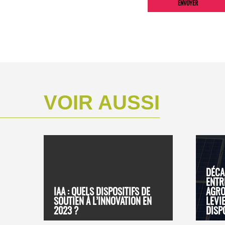
VOIR AUSSI
DÉCA
ENTR
IAA : QUELS DISPOSITIFS DE
AGRO
SOUTIEN À L’INNOVATION EN
LEVI
2023 ?
DISP