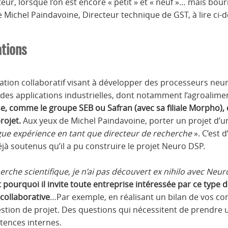
ur, lorsque l’on est encore « petit » et « neuf »… mais bour
 Michel Paindavoine, Directeur technique de GST, à lire ci-
ations
vation collaboratif visant à développer des processeurs neu
our des applications industrielles, dont notamment l’agroalime
ise, comme le groupe SEB ou Safran (avec sa filiale Morpho), 
rojet.
Aux yeux de Michel Paindavoine, porter un projet d’une
ue expérience en tant que directeur de recherche
». C’est d
jà soutenus qu’il a pu construire le projet Neuro DSP.
che scientifique, je n’ai pas découvert ex nihilo avec Neu
t pourquoi il invite toute entreprise intéressée par ce type d
collaborative
…Par exemple, en réalisant un bilan de vos c
stion de projet. Des questions qui nécessitent de prendre u
tences internes.