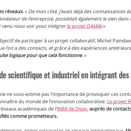
es réseaux.
«
De mon côté, j’avais déjà des connaissances d
ondateur de l’entreprise, possédait également le sien dans l
t venu nous voir pour intégrer
le projet DAMAV
.
»
bjectif de participer à un projet collaboratif, Michel Painda
ue l’on a des contacts, et grâce à des expériences antérieur
suite logique pour que cela fonctionne
. »
 scientifique et industriel en intégrant des
ne ne sous-estime pas l’importance de provoquer ces conta
 connaître du monde de l’innovation collaborative.
Le projet I
 réseaux académiques de l’
INRA de Dijon
,
auprès de contacts
tifiés comme prometteurs.
cadémiques, riches ressources en réseaux internationaux,
Mi