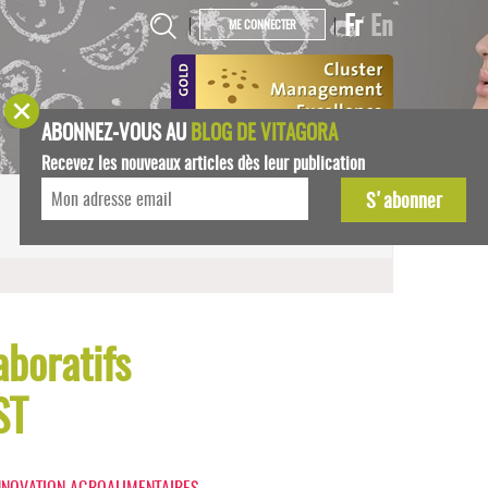
Fr
En
|
|
ME CONNECTER
ABONNEZ-VOUS AU
BLOG DE VITAGORA
Recevez les nouveaux articles dès leur publication
START-UPS
AGENDA
aboratifs
ST
NNOVATION AGROALIMENTAIRES