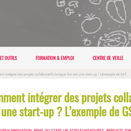
ET OUTILS
FORMATION & EMPLOI
CENTRE DE VEILLE
t intégrer des projets collaboratifs lorsque l’on est une start-up ? L’exemple de GST
mment intégrer des projets coll
t une start-up ? L’exemple de G
#OPEN INNOVATION
,
#PME OU START-UP AGROALIMENTAIRES
,
#PROJETS D’I