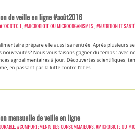
tion de veille en ligne #août2016
#FOODTECH
,
#MICROBIOTE OU MICROORGANISMES
,
#NUTRITION ET SANTÉ
roalimentaire prépare elle aussi sa rentrée. Après plusieurs
es nouveautés? Nous vous faisons gagner du temps : avec not
nces agroalimentaires à jour. Découvertes scientifiques, 
mme, en passant par la lutte contre l’obés…
tion mensuelle de veille en ligne
 DURABLE
,
#COMPORTEMENTS DES CONSOMMATEURS
,
#MICROBIOTE OU M