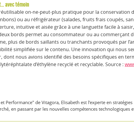
 et… avec témoin
réutilisable on-ne-peut-plus pratique pour la conservation
nbons) ou au réfrigérateur (salades, fruits frais coupés, sand
erture, intuitive et aisée grâce à une languette facile à saisi
les deux bords permet au consommateur ou au commerçant 
ème, plus de bords saillants ou tranchants provoqués par l’
isibilité simplifiée sur le contenu. Une innovation qui nous 
or, dont nous avions identifié des besoins spécifiques en t
olytéréphtalate d’éthylène recyclé et recyclable. Source :
www
et Performance" de Vitagora, Elisabeth est l’experte en stratégie
rché, en passant par les nouvelles compétences technologiques et