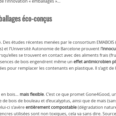
de l’innovation « emballages »…
ballages éco-conçus
rmé. Des études récentes menées par le consortium EMABOIS
s) et l’Université Autonomie de Barcelone prouvent l
’innocu
rsqu’elles se trouvent en contact avec des aliments frais (fr
s essences de bois engendrent même un
effet antimicrobien p
pour remplacer les contenants en plastique. Il s’agit de l’
t en bois…
mais flexible
. C’est ce que promet Gone4Good, u
e de bois de bouleau et d’eucalyptus, ainsi que de maïs (s
elui-ci s’avère
entièrement compostable
(dégradation nature
encres utilisées sont non toxiques, cela va sans dire. Source