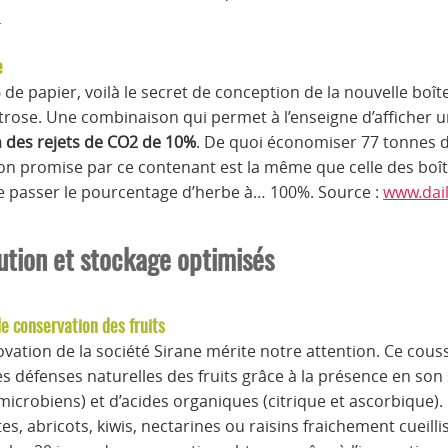
m
e
 de papier, voilà le secret de conception de la nouvelle boî
rose. Une combinaison qui permet à l’enseigne d’afficher 
n des rejets de CO2 de 10%
. De quoi économiser 77 tonnes de
ion promise par ce contenant est la même que celle des boît
ire passer le pourcentage d’herbe à… 100%. Source :
www.dail
ution et stockage optimisés
e conservation des fruits
ovation de la société Sirane mérite notre attention. Ce cous
des défenses naturelles des fruits grâce à la présence en son
microbiens) et d’acides organiques (citrique et ascorbique). 
s, abricots, kiwis, nectarines ou raisins fraichement cueilli