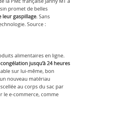
 de la PME française Janny MT à
ssin promet de belles
 leur gaspillage
. Sans
echnologie. Source :
duits alimentaires en ligne.
e congélation jusqu’à 24 heures
liable sur lui-même, bon
d’un nouveau matériau
 scellée au corps du sac par
 par le e-commerce, comme