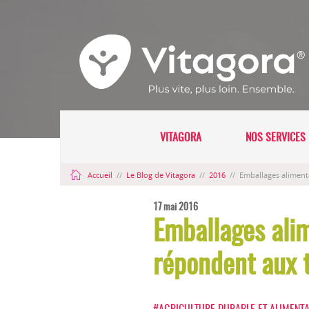
VITAGORA
NOS SERVICES 
Accueil
//
Le Blog de Vitagora
//
2016
//
Emballages alimen
17 mai 2016
Emballages ali
répondent aux 
#AGRICULTURE DURABLE ET ALIMENT