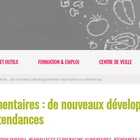
ET OUTILS
FORMATION & EMPLOI
CENTRE DE VEILLE
taires : de nouveaux développements répondent aux tendances
mentaires : de nouveaux dével
tendances
ATION DURABLE
,
#EMBALLAGES ET PACKAGING ALIMENTAIRES
,
#TENDANCES 