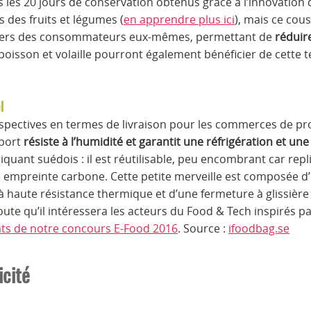
s les 20 jours de conservation obtenus grâce à l’innovation
 des fruits et légumes (
en apprendre plus ici
), mais ce cou
foyers des consommateurs eux-mêmes, permettant de
réduire
poisson et volaille pourront également bénéficier de cette t
l
spectives en termes de livraison pour les commerces de pro
sport
résiste à l’humidité et garantit une réfrigération et un
riquant suédois : il est réutilisable, peu encombrant car rep
e empreinte carbone. Cette petite merveille est composée 
à haute résistance thermique et d’une fermeture à glissière
ute qu’il intéressera les acteurs du Food & Tech inspirés
éats de notre concours E-Food 2016
. Source :
ifoodbag.se
icité