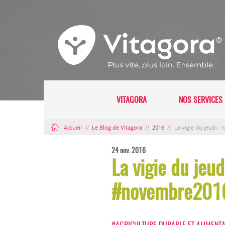
VITAGORA
NOS SERVICES 
Accueil
//
Le Blog de Vitagora
//
2016
//
La vigie du jeudi :
24 nov. 2016
La vigie du jeud
#novembre201
#AGRICULTURE DURABLE ET ALIMENT