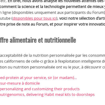
 etc.
En bref, nous avons analysé les nouvelles attentes de
et comment la science et la technologie permettent de mieux
n ligne (disponibles uniquement aux participants du Forum)
utube (
disponibles pour tous ici
),
voici notre sélection d’art
e prise de note au Forum, et pour inspirer votre innovatio
ffre alimentaire et nutritionnelle
l’acceptabilité de la nutrition personnalisée par les consom
 californiens de celle-ci grâce à l’exploitation intelligente
ion ou nutrition personnalisée ont vu le jour, à découvrir c
ed-protein at your service, sir (or madam)...
 sur-mesure à domicile
ersonalizing and customizing their products
utrigenomics, delivering Habit meal kits to doorsteps