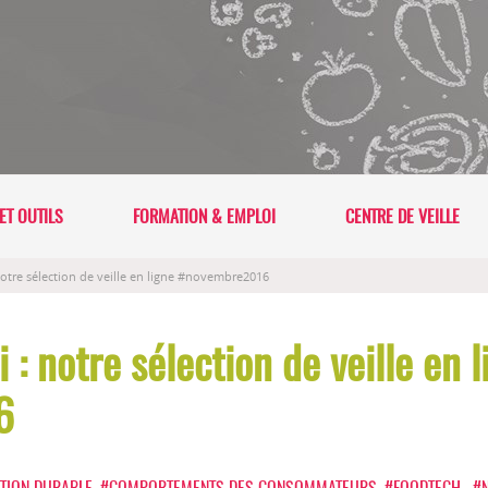
ET OUTILS
FORMATION & EMPLOI
CENTRE DE VEILLE
 notre sélection de veille en ligne #novembre2016
i : notre sélection de veille en 
6
ATION DURABLE
,
#COMPORTEMENTS DES CONSOMMATEURS
,
#FOODTECH
,
#N