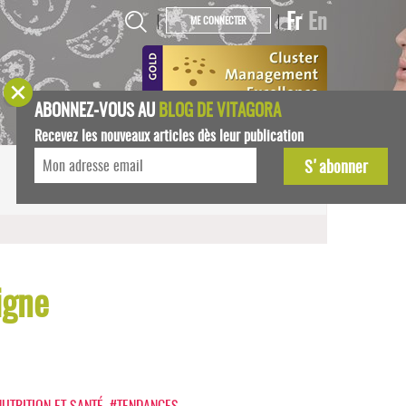
Fr
En
|
|
ME CONNECTER
ABONNEZ-VOUS AU
BLOG DE VITAGORA
Recevez les nouveaux articles dès leur publication
START-UPS
AGENDA
ligne
UTRITION ET SANTÉ
,
#TENDANCES