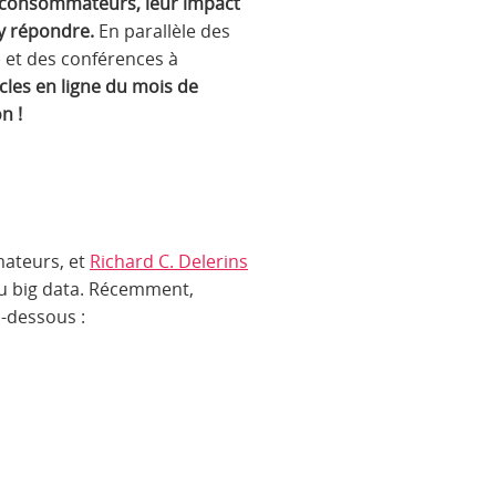
s consommateurs, leur impact
 y répondre.
En parallèle des
 et des conférences à
icles en ligne du mois de
n !
mateurs, et
Richard C. Delerins
 du big data. Récemment,
i-dessous :