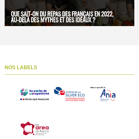
QUE SAIT-ON DU REPAS DES FRANÇAIS EN 2022,
AU-DELÀ DES MYTHES ET DES IDÉAUX ?
NOS LABELS