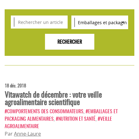
VEILLE SCIENTIFIQUE, TENDANCES, CONSEILS
POUR L'INNOVATION AGROALIMENTAIRE
18 déc. 2018
Vitawatch de décembre : votre veille
agroalimentaire scientifique
#COMPORTEMENTS DES CONSOMMATEURS
,
#EMBALLAGES ET
PACKAGING ALIMENTAIRES
,
#NUTRITION ET SANTÉ
,
#VEILLE
AGROALIMENTAIRE
Par
Anne-Laure