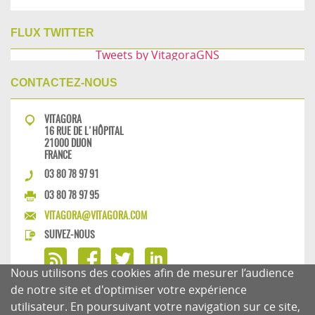
FLUX TWITTER
Tweets by VitagoraGNS
CONTACTEZ-NOUS
VITAGORA
16 RUE DE L'HÔPITAL
21000 DIJON
FRANCE
03 80 78 97 91
03 80 78 97 95
VITAGORA@VITAGORA.COM
SUIVEZ-NOUS
Nous utilisons des cookies afin de mesurer l’audience
de notre site et d'optimiser votre expérience
utilisateur. En poursuivant votre navigation sur ce site,
MENTIONS LÉGALES
CHARTE DU BLOG