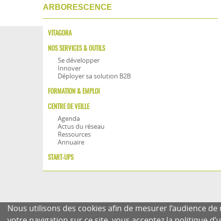
ARBORESCENCE
VITAGORA
NOS SERVICES & OUTILS
Se développer
Innover
Déployer sa solution B2B
FORMATION & EMPLOI
CENTRE DE VEILLE
Agenda
Actus du réseau
Ressources
Annuaire
START-UPS
Nous utilisons des cookies afin de mesurer l’audience de n
votre navigation sur ce site, vous acceptez la politique d’u