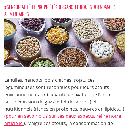
#SENSORIALITÉ ET PROPRIÉTÉS ORGANOLEPTIQUES
,
#TENDANCES
ALIMENTAIRES
Lentilles, haricots, pois chiches, soja… ces
légumineuses sont reconnues pour leurs atouts
environnementaux (capacité de fixation de l’azote,
faible émission de gaz à effet de serre…) et
nutritionnels (riches en protéines, pauvres en lipides…)
(
pour en savoir plus sur ces deux aspects, relire notre
article ici
). Malgré ces atouts, la consommation de