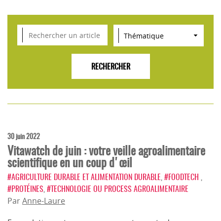
VEILLE SCIENTIFIQUE, TENDANCES, CONSEILS
POUR L'INNOVATION AGROALIMENTAIRE
30 juin 2022
Vitawatch de juin : votre veille agroalimentaire
scientifique en un coup d'œil
#AGRICULTURE DURABLE ET ALIMENTATION DURABLE
,
#FOODTECH
,
#PROTÉINES
,
#TECHNOLOGIE OU PROCESS AGROALIMENTAIRE
Par
Anne-Laure