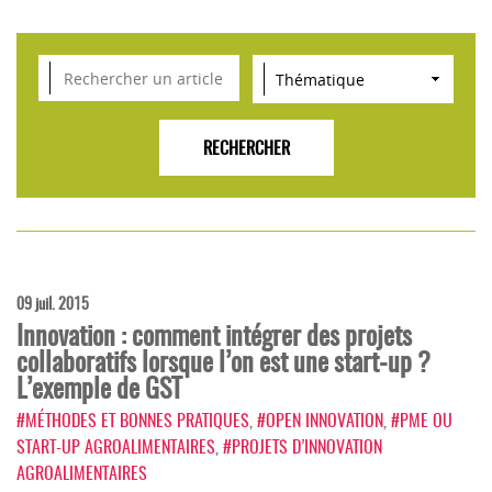
VEILLE SCIENTIFIQUE, TENDANCES, CONSEILS
POUR L'INNOVATION AGROALIMENTAIRE
09 juil. 2015
Innovation : comment intégrer des projets
collaboratifs lorsque l’on est une start-up ?
L’exemple de GST
#MÉTHODES ET BONNES PRATIQUES
,
#OPEN INNOVATION
,
#PME OU
START-UP AGROALIMENTAIRES
,
#PROJETS D’INNOVATION
AGROALIMENTAIRES