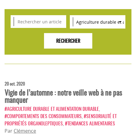
VEILLE SCIENTIFIQUE, TENDANCES, CONSEILS
POUR L'INNOVATION AGROALIMENTAIRE
20 oct. 2020
Vigie de l’automne : notre veille web à ne pas
manquer
#AGRICULTURE DURABLE ET ALIMENTATION DURABLE
,
#COMPORTEMENTS DES CONSOMMATEURS
,
#SENSORIALITÉ ET
PROPRIÉTÉS ORGANOLEPTIQUES
,
#TENDANCES ALIMENTAIRES
Par
Clémence