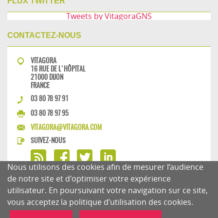
FLUX TWITTER
Tweets by VitagoraGNS
CONTACTEZ-NOUS
VITAGORA
16 RUE DE L'HÔPITAL
21000 DIJON
FRANCE
03 80 78 97 91
03 80 78 97 95
VITAGORA@VITAGORA.COM
SUIVEZ-NOUS
Nous utilisons des cookies afin de mesurer l’audience
de notre site et d'optimiser votre expérience
utilisateur. En poursuivant votre navigation sur ce site,
MENTIONS LÉGALES
CHARTE DU BLOG
vous acceptez la politique d’utilisation des cookies.