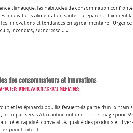
gence climatique, les habitudes de consommation confrontées 
ières innovations alimentation santé… préparez activement la
sur les innovations et tendances en agroalimentaire. Urgence c
icule, incendies, sécheresse……
entes des consommateurs et innovations
#PROJETS D’INNOVATION AGROALIMENTAIRES
rcuit et les épinards bouillis feraient-ils partie d’un lointai
1, les repas servis à la cantine ont une bonne image pour 69
cité et rapidité, convivialité, qualité des produits et diversi
ures pour limiter l…