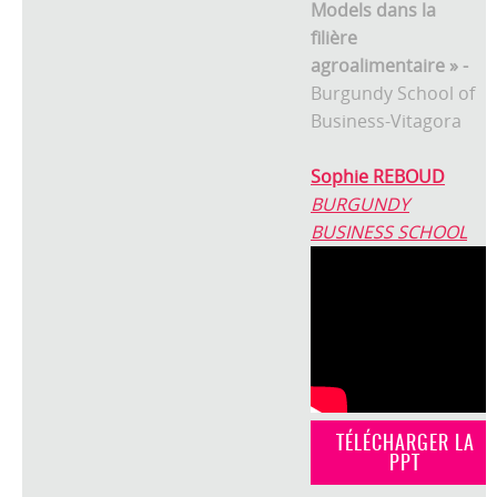
Models dans la
filière
agroalimentaire » -
Burgundy School of
Business-Vitagora
Sophie REBOUD
BURGUNDY
BUSINESS SCHOOL
TÉLÉCHARGER LA
PPT