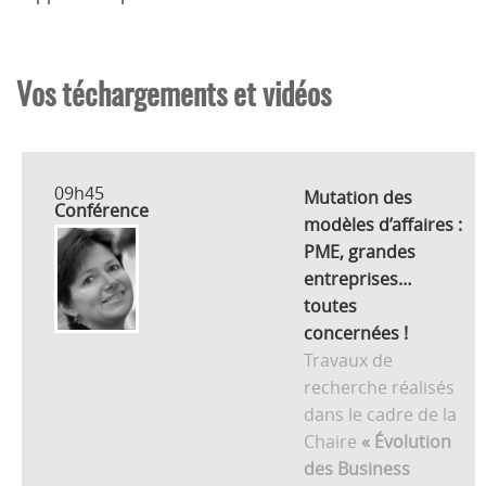
Vos téchargements et vidéos
09h45
Mutation des
Conférence
modèles d’affaires :
PME, grandes
entreprises…
toutes
concernées !
Travaux de
recherche réalisés
dans le cadre de la
Chaire
« Évolution
des Business