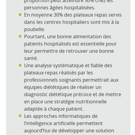
proportion peut atteindre 50% chez les
personnes âgées
hospitalisées.
E
n moyenne 30% des plateaux repas servis
dans les centres hospitaliers
sont mis à la
poubelle.
Pourtant,
une bonne alimentation
des
patients hospitalisés
est essentielle
pour
leur permettre de
retrouver une bonne
santé.
Une a
nalyse systématique
et fiable
des
plateaux repas
réalisés par les
professionnels soignants
permettrait
aux
équipes
diététiques
de réaliser un
diagnostic diététique précoce et
de mettre
en place
une stratégie nutritionnelle
adaptée
à chaque patient.
Les
approches informatiques
de
l’intelligence artificielle
permettent
aujourd’hui de développer une
solution