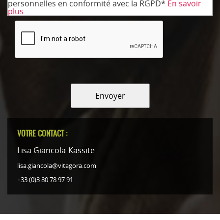
personnelles en conformité avec la RGPD*
En savoir
plus
Envoyer
VOTRE CONTACT :
Lisa Giancola-Kassite
lisa.giancola@vitagora.com
+33 (0)3 80 78 97 91