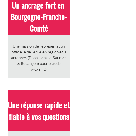
> Accompagnement à la valorisation des
Un ancrage fort en
résultats du projet
Bourgogne-Franche-
*L'accès aux outils et services « Accompagnement du quotidien » est
Comté
compris dans l'adhésion « Innovation ».
Découvrir l'adhésion "Innovation
"
Une mission de représentation
officielle de l’ANIA en région et 3
antennes (Dijon, Lons-le-Saunier,
et Besançon) pour plus de
proximité
Une réponse rapide et
fiable à vos questions