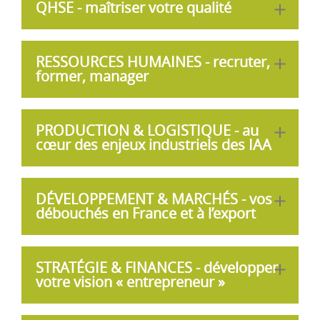
QHSE - maîtriser votre qualité
RESSOURCES HUMAINES - recruter,
former, manager
PRODUCTION & LOGISTIQUE - au
cœur des enjeux industriels des IAA
DÉVELOPPEMENT & MARCHÉS - vos
débouchés en France et à l’export
Bénéficier d'outils d'aide à la décision et de
STRATÉGIE & FINANCES - développer
services d'appui
votre vision « entrepreneur »
> Le
centre de ressources réglementaires
: des
réponses juridiques certifiées garanties sous