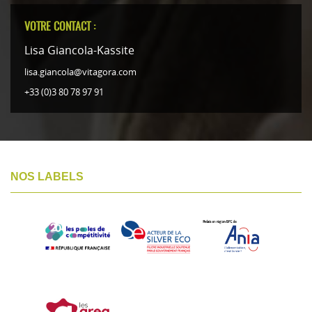
VOTRE CONTACT :
Lisa Giancola-Kassite
lisa.giancola@vitagora.com
+33 (0)3 80 78 97 91
NOS LABELS