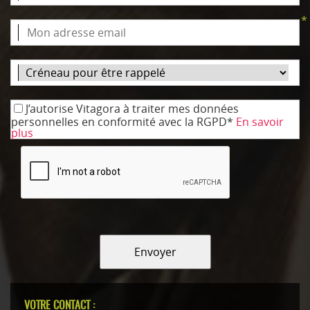
*
J’autorise Vitagora à traiter mes données
personnelles en conformité avec la RGPD*
En savoir
plus
Envoyer
VOTRE CONTACT :