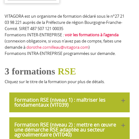
VITAGORA est un organisme de formation déclaré sous le n°27 21
03 98 221 auprès de la Préfecture de région Bourgogne-Franche-
Comté.
SIRET 487 507 121 00035
Formations INTER-ENTREPRISE :
voir les formations à l'agenda
(connexion obligatoire, si vous n'avez pas de compte, faites une
demande à
dorothe.cornilleau@vitagora.com
)
Formations INTRA-ENTREPRISE programmées sur demande.
3 formations
RSE
Cliquez sur le titre de la formation pour plus de détails.
Formation RSE (niveau 1) : maîtriser les
fondamentaux (VIT039)
Durée :
1/2 journée
Tarif
: à partir de 350 € HT*
Formation RSE (niveau 2) : mettre en œuvre
une démarche RSE adaptée au secteur
Public :
toute personne intéressée par les enjeux de la RSE
agroalimentaire (VIT040)