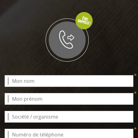
*
*
*