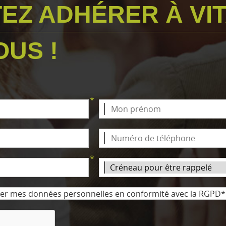
EZ ADHÉRER À VI
US !
*
*
aiter mes données personnelles en conformité avec la RGPD