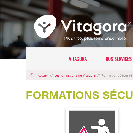
VITAGORA
NOS SERVICES 
Accueil
//
Les formations de Vitagora
//
Formations Sécurité
FORMATIONS SÉCU