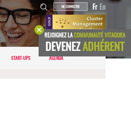
Fr
En
|
|
ME CONNECTER
REJOIGNEZ LA
COMMUNAUTÉ VITAGORA
DEVENEZ
ADHÉRENT
START-UPS
AGENDA