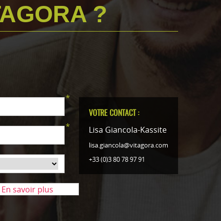
TAGORA ?
*
VOTRE CONTACT :
*
Lisa Giancola-Kassite
lisa.giancola@vitagora.com
+33 (0)3 80 78 97 91
*
En savoir plus