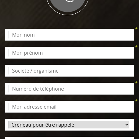
*
*
*
*