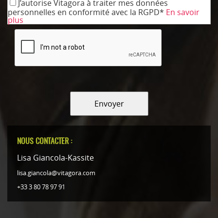
J’autorise Vitagora à traiter mes données
personnelles en conformité avec la RGPD*
En savoir
plus
Envoyer
NOUS CONTACTER :
Lisa Giancola-Kassite
lisa.giancola@vitagora.com
+33 3 80 78 97 91