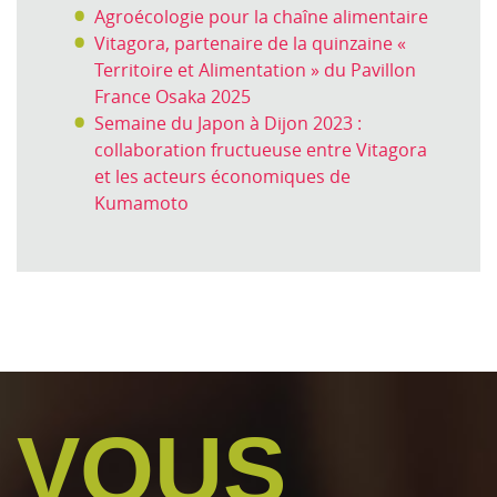
Agroécologie pour la chaîne alimentaire
Vitagora, partenaire de la quinzaine «
Territoire et Alimentation » du Pavillon
France Osaka 2025
Semaine du Japon à Dijon 2023 :
collaboration fructueuse entre Vitagora
et les acteurs économiques de
Kumamoto
VOUS