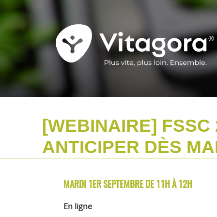
[WEBINAIRE] FSSC 
ANTICIPER DÈS M
MARDI 1ER SEPTEMBRE DE 11H À 12H
En ligne